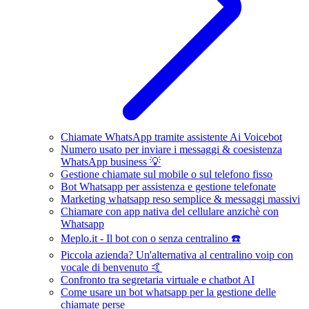
Chiamate WhatsApp tramite assistente Ai Voicebot
Numero usato per inviare i messaggi & coesistenza
WhatsApp business 💡
Gestione chiamate sul mobile o sul telefono fisso
Bot Whatsapp per assistenza e gestione telefonate
Marketing whatsapp reso semplice & messaggi massivi
Chiamare con app nativa del cellulare anzichè con
Whatsapp
Meplo.it - Il bot con o senza centralino ☎️
Piccola azienda? Un'alternativa al centralino voip con
vocale di benvenuto 🤙
Confronto tra segretaria virtuale e chatbot AI
Come usare un bot whatsapp per la gestione delle
chiamate perse