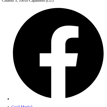
Chiasso 5, 55010 Capannori (LU)
Cos'è Meplo?